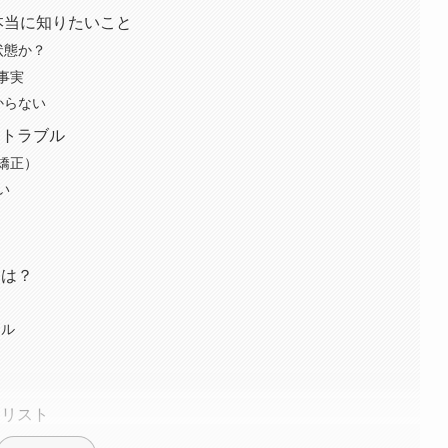
と本当に知りたいこと
状態か？
事実
からない
るトラブル
矯正）
い
とは？
イル
クリスト