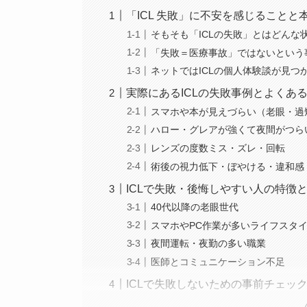
「ICL 失敗」に不安を感じること
そもそも「ICLの失敗」とはどんな
「失敗＝医療事故」ではないという
ネットではICLの個人体験談が見つ
実際にあるICLの失敗事例とよくあ
スマホや本が見えづらい（老眼・過
ハロー・グレアが強くて夜間がつら
レンズの度数ミス・ズレ・回転
術後の視力低下・ぼやける・違和感
ICLで失敗・後悔しやすい人の特徴
40代以降の老眼世代
スマホやPC作業が多いライフスタ
夜間運転・夜勤の多い職業
医師とコミュニケーション不足
ICLで失敗しないための事前チェッ