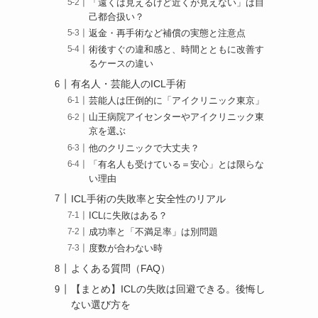
「遠くは見えるけど近くが見えない」は自
己都合扱い？
返金・再手術など補償の実態と注意点
術後すぐの違和感と、時間とともに改善す
るケースの違い
有名人・芸能人のICL手術
芸能人は圧倒的に「アイクリニック東京」
山王病院アイセンターやアイクリニック東
京を選ぶ
他のクリニックで大丈夫？
「有名人も受けている＝安心」とは限らな
い理由
ICL手術の失敗率と安全性のリアル
ICLに失敗はある？
成功率と「不満足率」は別問題
度数が合わない時
よくある質問（FAQ）
【まとめ】ICLの失敗は回避できる。後悔し
ない選び方を