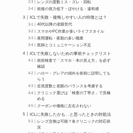
レンズの度数ミス・ズレ・回転
術後の視力低下・ぼやける・違和感
ICLで失敗・後悔しやすい人の特徴とは？
40代以降の老眼世代
スマホやPC作業が多いライフスタイル
夜間運転・夜勤の多い職業
医師とコミュニケーション不足
ICLで失敗しないための事前チェックリスト
術前検査で「スマホ・本の見え方」を必ず
確認
ハロー・グレアの傾向を術前に説明しても
らう
近視度数と老眼のバランスを考慮する
クリニック選びは「検査の丁寧さ」で見極
める
クーポンや価格に左右されない
ICLに失敗したかも…と思ったときの対処法
レンズ交換は可能？各クリニックの対応状
況