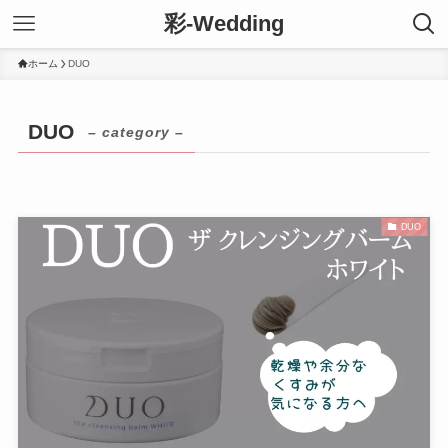
彩-Wedding
ホーム
DUO
DUO
– category –
DUO